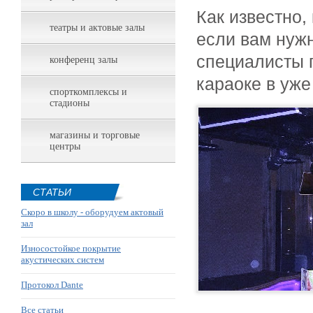
Как известно,
театры и актовые залы
если вам нужн
специалисты 
конференц залы
караоке в уж
спорткомплексы и
стадионы
магазины и торговые
центры
СТАТЬИ
Скоро в школу - оборудуем актовый
зал
Износостойкое покрытие
акустических систем
Протокол Dante
Все статьи