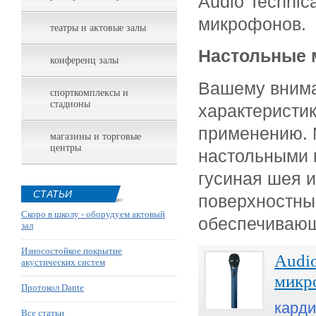
Audio Technic
микрофонов.
театры и актовые залы
Настольные 
конференц залы
Вашему внима
спорткомплексы и
стадионы
характеристи
применению.
магазины и торговые
центры
н
астольными 
гусиная шея 
СТАТЬИ
поверхностны
Скоро в школу - оборудуем актовый
обеспечивающ
зал
Износостойкое покрытие
Audi
акустических систем
микр
Протокол Dante
кард
Все статьи