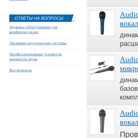
Audio
ОТВЕТЫ НА ВОПРОСЫ
вока
Звуковое оборудование для
конференц-залов
динам
расши
Активные акустические системы
Профессиональные усилители
Audio
мощности звука
микр
Все вопросы
дина
базов
компл
Audio
вокал
Пров