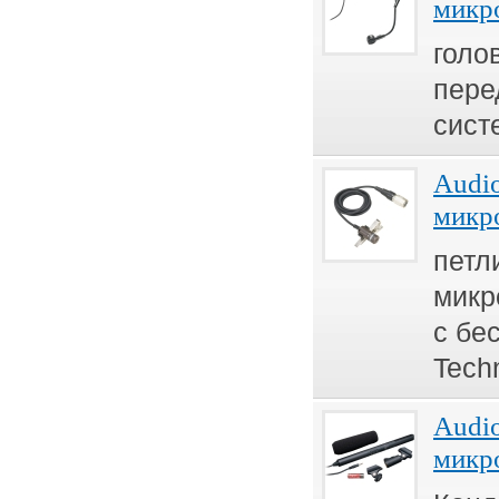
микр
голо
пере
сист
Audi
микр
петл
мик
с бе
Tech
Audi
микр