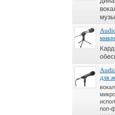
дина
вока
музы
Audi
микр
Кард
обес
Audi
для 
вока
микр
испол
поп-ф