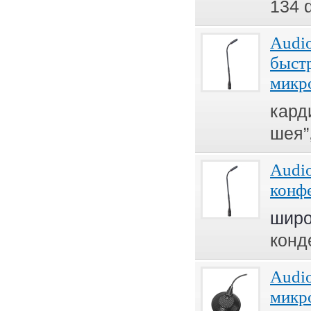
134 
Audio
быст
микр
кард
шея”
Audi
конф
широ
конд
Audio
микр