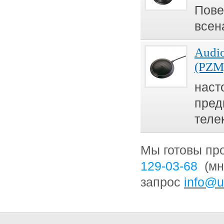
Пове
всен
Audi
(PZM
наст
пред
теле
Мы готовы пр
129-03-68
(мн
запрос
info@u