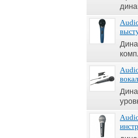
дина
Audi
выст
Дина
комп
Audi
вока
Дина
уров
Audio
инст