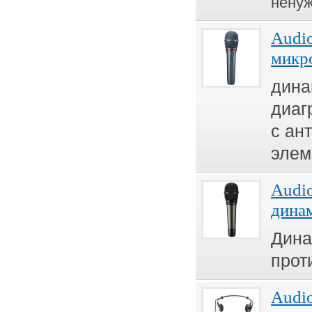
ненуж
Audio
микр
дина
диаг
с ан
элем
Audi
дина
Дина
прот
Audi