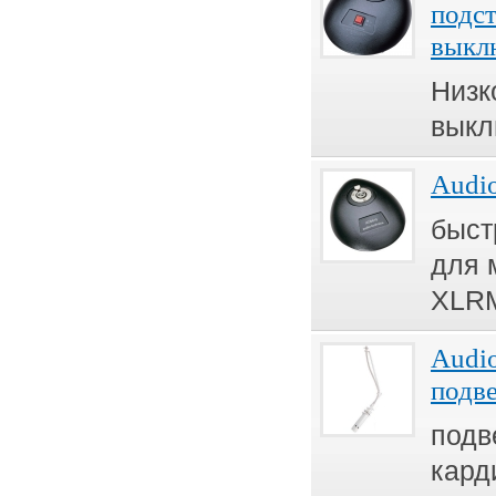
подст
выкл
Низк
выкл
Audio
быс
для 
XLRM
Audi
подв
подв
кард