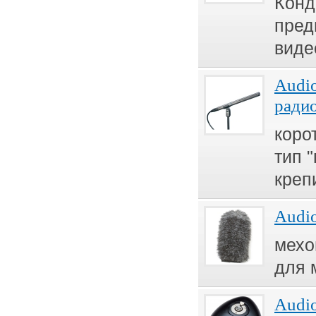
Конд
пред
виде
Audio
ради
коро
тип 
креп
Audio
мехо
для 
Audio