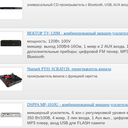
универсальный CD-проигрыватель с Bluetooth, USB, AUX вхо
ВЕКТОР ТУ-120М - комбинированный микшер-усилител
мощность: 120Вт,
100V
микшер: выход 100В/4-16Ом, 1 микр и 2 AUX входа, 
дополнительные приборы: цифровой FM тюнер, MP3 
Bluetooth
Numark PT01 SCRATCH- проигрыватель винила
проигрыватель винила с функцией скретча
DSPPA MP-1010U - комбинированный микшер-усилитель
микшерный усилитель, 6 зон c регулировкой уровня 
350 Вт/100В, 4 микр, 3 лин входа, 1 Aux вых., цифр
MP3 плеер, вход USB для FLASH памяти