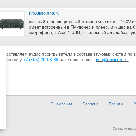
ProAudio AM870
рэковый трансляционный микшер усилитель: 100V ил
имеет встроенный в FM-тюнер и плеер, микшер на 6 
микрофона, 2 Aux, 1 USB, 3-полосный эквалайзер уп
ы поставляем
аудио проигрыватели
в составе звуковых систем по 
о телефону
+7 (495) 29-03-68
или через e-mail:
info@unvispro.ru
О компании
Сделано
Бренды
Р
Согласие на о