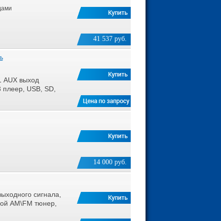
дами
41 537 руб.
ь
1 AUX выход
плеер, USB, SD,
14 000 руб.
выходного сигнала,
овой AM\FM тюнер,