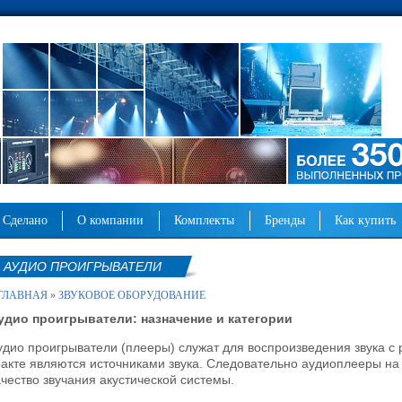
сделано
о компании
комплекты
бренды
как купить
АУДИО ПРОИГРЫВАТЕЛИ
ГЛАВНАЯ
»
ЗВУКОВОЕ ОБОРУДОВАНИЕ
удио проигрыватели: назначение и категории
удио проигрыватели (плееры) служат для воспроизведения звука с 
ракте являются источниками звука. Следовательно аудиоплееры н
ачество звучания акустической системы.