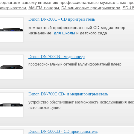
редлагаем вашему вниманию профессиональные музыкальные про
роигрыватели
,
AM-FM тюнеры
,
DJ виниловые проигрыватели
,
SD-U
Denon DN-300C - CD проигрыватель
компактный профессиональный CD-медиаплеер
назначение:
для школы
и детского сада
Denon DN-700CB - медиаплеер
профессиональный сетевой мультиформатный плеер
Denon DN-700C CD- и медиапроигрыватель
устройство обеспечивает возможность использования не
источников аудио
Denon DN-500CB - CD проигрыватель