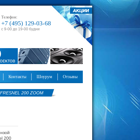
Телефон:
+7 (495) 129-03-68
с 9-00 до 19-00 будни
контакты
шоурум
отзывы
FRESNEL 200 ZOOM
инзой
l 200