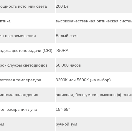
ощность источник света
200 Вт
птика
высококачественная оптическая систе
ип цветосмешения
Белый свет
ндекс цветопередачи (CRI)
>90RA
рок службы светодиодов
50 000 часов
ветовая температура
3200К или 5600К (на выбор)
истема охлаждения
активная, бесшумная, высокоэффекти
гол раскрытия луча
15°-65°
ум
ручной зум