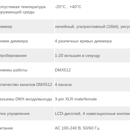
опустимая температура
-20°С…+40°С
кружающей среды
иммер
линейный, ультраплавный (16bit), рег
ежим диммера
4 различных кривых диммера
тробирование
1-20 вспышек в секунду
ежимы работы
DMX512
оличество каналов DMX512
4 канала
азъемы DMX-входа/выхода
3-pin XLR male/female
лок управления
LCD-дисплей, 4 навигационные кнопки
итание
AC 100-240 В, 50/60 Гц