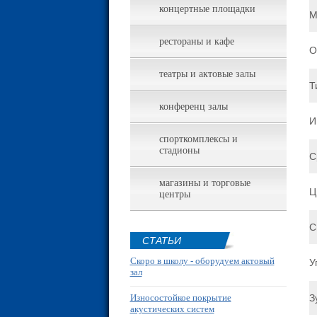
концертные площадки
М
рестораны и кафе
О
театры и актовые залы
Т
конференц залы
И
спорткомплексы и
стадионы
С
магазины и торговые
Ц
центры
С
СТАТЬИ
Скоро в школу - оборудуем актовый
У
зал
Износостойкое покрытие
З
акустических систем