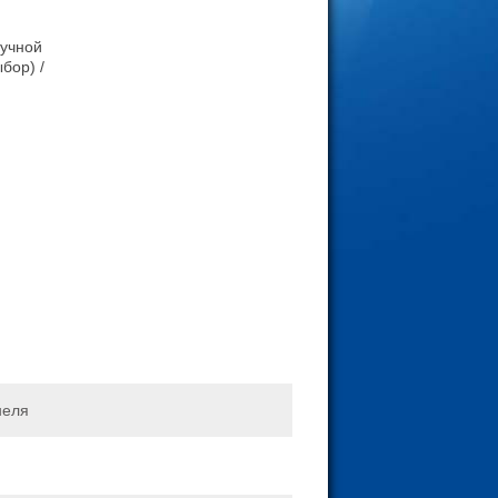
ручной
бор) /
неля