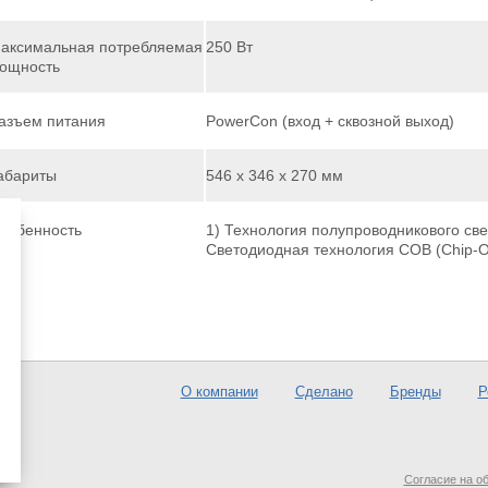
аксимальная потребляемая
250 Вт
ощность
азъем питания
PowerCon (вход + сквозной выход)
абариты
546 x 346 x 270 мм
собенность
1) Технология полупроводникового све
Светодиодная технология COB (Chip-O
О компании
Сделано
Бренды
Р
Согласие на о