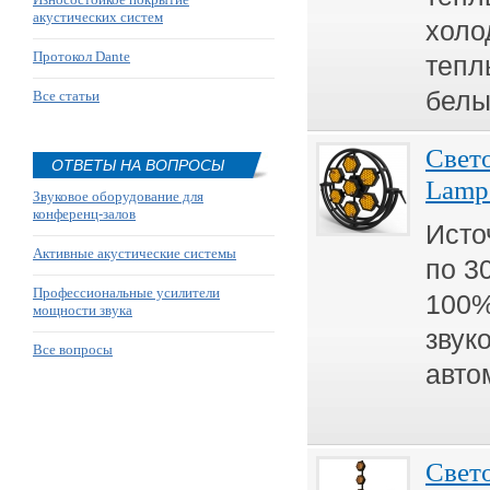
акустических систем
холо
Протокол Dante
тепл
белы
Все статьи
Свет
ОТВЕТЫ НА ВОПРОСЫ
Lamp
Звуковое оборудование для
конференц-залов
Исто
Активные акустические системы
по 3
Профессиональные усилители
100%
мощности звука
звук
Все вопросы
авто
Свет