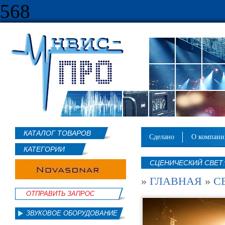
568
КАТАЛОГ ТОВАРОВ
сделано
о компан
КАТЕГОРИИ
СЦЕНИЧЕСКИЙ СВЕТ:
»
ГЛАВНАЯ
»
С
ОТПРАВИТЬ ЗАПРОС
ЗВУКОВОЕ ОБОРУДОВАНИЕ