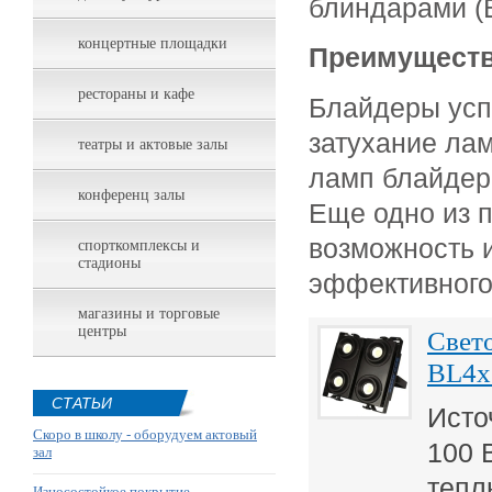
блиндарами (B
концертные площадки
Преимуществ
рестораны и кафе
Блайдеры усп
затухание лам
театры и актовые залы
ламп блайдер
конференц залы
Еще одно из 
возможность 
спорткомплексы и
стадионы
эффективного 
магазины и торговые
центры
Свет
BL4x
СТАТЬИ
Исто
Скоро в школу - оборудуем актовый
100 
зал
тепл
Износостойкое покрытие