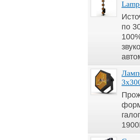
Lamp 
Исто
по 3
100%
звук
авто
Лампо
3x30
Прож
форм
галог
1900