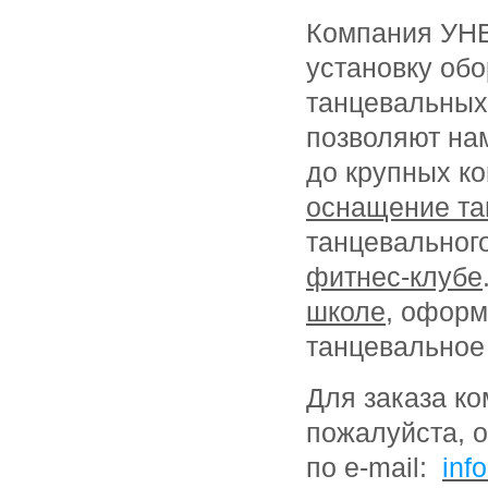
Компания УНВ
установку об
танцевальных 
позволяют на
до крупных ко
оснащение та
танцевальног
фитнес-клубе
школе
, офор
танцевальное
Для заказа ко
пожалуйста,
по e-mail:
inf