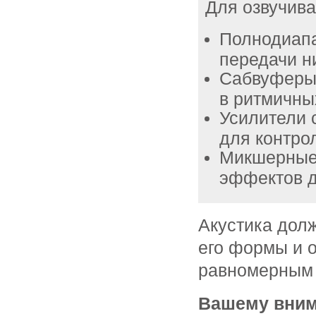
Для озвучива
Полнодиапа
передачи ни
Сабвуферы 
в ритмичны
Усилители
для контро
Микшерные 
эффектов д
Акустика дол
его формы и 
равномерным 
Вашему вним