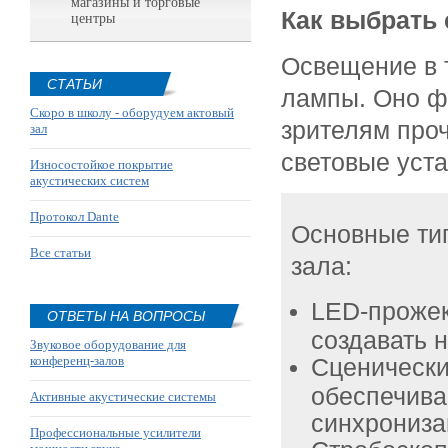
магазины и торговые
Как выбрать 
центры
Освещение в т
СТАТЬИ
лампы. Оно ф
Скоро в школу - оборудуем актовый
зрителям про
зал
световые уста
Износостойкое покрытие
акустических систем
Протокол Dante
Основные тип
Все статьи
зала:
LED-прожек
ОТВЕТЫ НА ВОПРОСЫ
создавать 
Звуковое оборудование для
конференц-залов
Сценически
обеспечива
Активные акустические системы
синхрониза
Профессиональные усилители