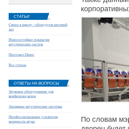
корпоративны
СТАТЬИ
Скоро в школу - оборудуем актовый
зал
Износостойкое покрытие
акустических систем
Протокол Dante
Все статьи
ОТВЕТЫ НА ВОПРОСЫ
Звуковое оборудование для
конференц-залов
Активные акустические системы
Профессиональные усилители
По словам мэ
мощности звука
дворец будет 