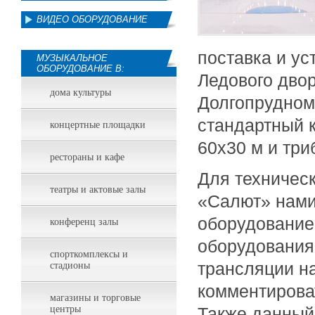
ВИДЕО ОБОРУДОВАНИЕ
поставка и ус
МУЗЫКАЛЬНОЕ
ОБОРУДОВАНИЕ В:
Ледового двор
дома культуры
Долгопрудном
стандартный 
концертные площадки
60х30 м и три
рестораны и кафе
Для техническ
театры и актовые залы
«Салют» нами
оборудование
конференц залы
оборудования
спорткомплексы и
трансляции на
стадионы
комментироват
магазины и торговые
центры
Также данный 