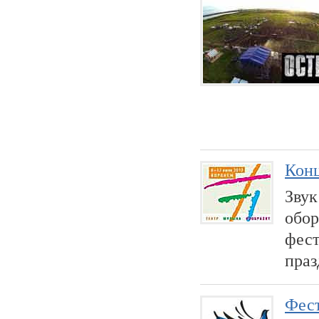
Конц
Звук
обор
фест
праз
Фест