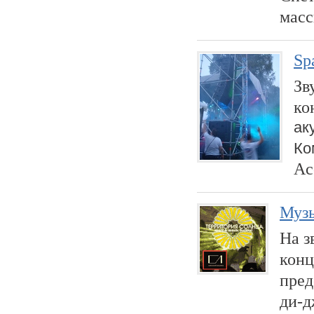
масс
Sp
Зв
ко
ак
Ко
Ac
Муз
На з
кон
пред
ди-д