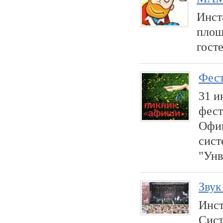
Инст
площ
госте
Фест
31 и
фест
Офиц
сист
"Унв
Звук
Инст
Сист