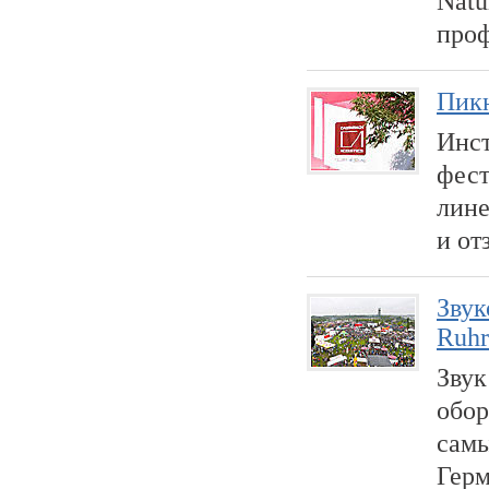
Natu
проф
Пикн
Инст
фест
лине
и от
Звук
Ruhr
Звук
обор
самы
Герм