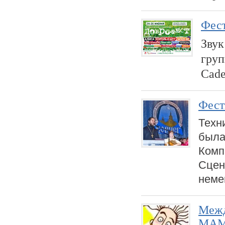
Фест
Звук
груп
Cade
Фест
Техн
был
Комп
Сце
неме
Межд
МАМ