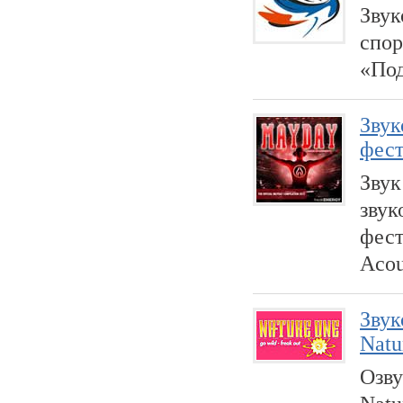
Звук
спор
«Под
Звук
фест
Звук
звук
фест
Acou
Звук
Natu
Озву