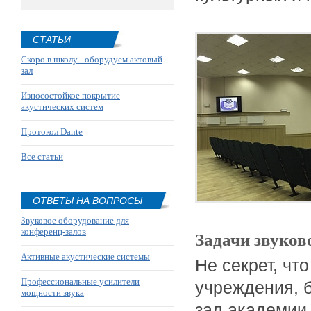
СТАТЬИ
Скоро в школу - оборудуем актовый
зал
Износостойкое покрытие
акустических систем
Протокол Dante
Все статьи
ОТВЕТЫ НА ВОПРОСЫ
Звуковое оборудование для
конференц-залов
Задачи звуков
Активные акустические системы
Не секрет, чт
Профессиональные усилители
учреждения, 
мощности звука
зал академии