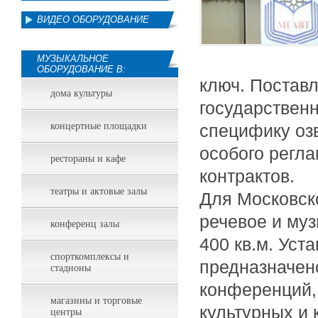
ВИДЕО ОБОРУДОВАНИЕ
МУЗЫКАЛЬНОЕ
ОБОРУДОВАНИЕ В:
ключ. Постав
дома культуры
государствен
концертные площадки
специфику оз
особого регла
рестораны и кафе
контрактов.
театры и актовые залы
Для Московск
речевое и му
конференц залы
400 кв.м. Уст
спорткомплексы и
предназначен
стадионы
конференций,
магазины и торговые
культурных и
центры