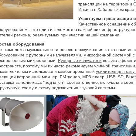
трансляции на территории О
Ильича в Хабаровском крае.
Участвуем в реализации 
Качественное оснащение об
борудованием - это один из элементов важнейших инфраструктурн
ителей региона, реализуемых при участии нашей компании.
остав оборудования
ля комплекса музыкального и речевого озвучивания катка нами ис
борудование
с рупорными излучателями, микрофонной системой с
еспроводным микрофонами.
Рупорные излучатели
весьма эффекти
ространств, поэтому мы их часто рекомендуем уличной трансляции
 комплекте мы использовали комбинированный
усилитель для озв
меющий встроенный микшер, FM тюнер, MP3 плеер, USB, SD, Bluet
оставка выполнялась "под ключ", соответственно, включала в себя 
труктурную схему и схему подключения звуковой системы.