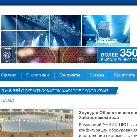
сделано
о компании
комплекты
бренды
как купить
ЛУЧШИЙ ОТКРЫТЫЙ КАТОК ХАБАРОВСКОГО КРАЯ
Звук для Общественного к
Хабаровском крае
Компанией УНВИС-ПРО выпо
конфигурации оборудования
инсталляции системы звуко