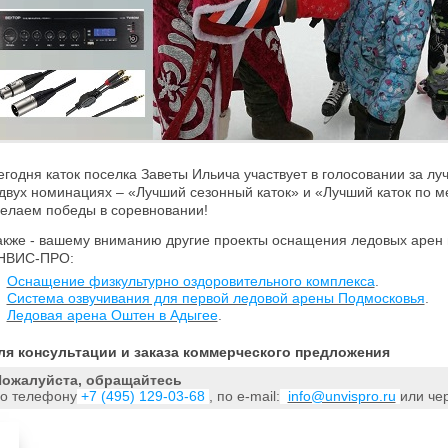
егодня каток поселка Заветы Ильича участвует в голосовании за лу
 двух номинациях – «Лучший сезонный каток» и «Лучший каток по м
елаем победы в соревновании!
акже - вашему вниманию другие проекты оснащения ледовых арен 
НВИС-ПРО:
Оснащение физкультурно оздоровительного комплекса
.
Система озвучивания для первой ледовой арены Подмосковья
.
Ледовая арена Оштен в Адыгее
.
ля
консультации и
заказа коммерческого предложения
ожалуйста, обращайтесь
о телефону
+7 (495) 129-03-68
, по e-mail:
info@unvispro.ru
или че