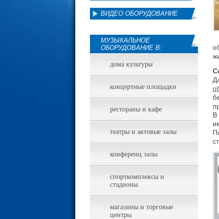
ВИДЕО ОБОРУДОВАНИЕ
МУЗЫКАЛЬНОЕ
о
ОБОРУДОВАНИЕ В:
ж
дома культуры
С
Д
концертные площадки
о
б
п
рестораны и кафе
В
и
театры и актовые залы
П
с
конференц залы
спорткомплексы и
стадионы
магазины и торговые
центры