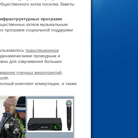
бщественного катка поселка Заветы
инфраструктурных программ
щественных катков музыкальным
ых программ социальной поддержки
пользовалось
трансляционное
 динамическими проводным и
вны для озвучивания больших
.
учивания уличных мероприятий
,
ooth
.
полный комплект коммутации, а также