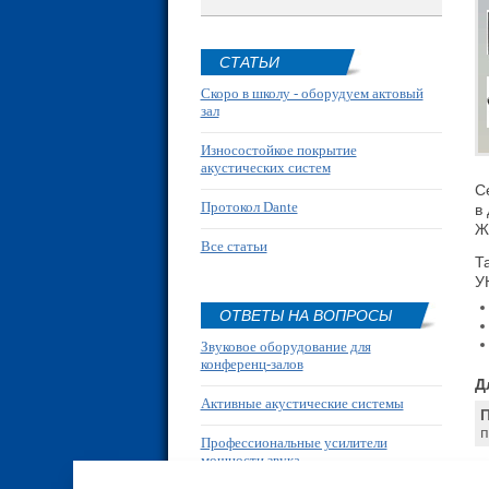
СТАТЬИ
Скоро в школу - оборудуем актовый
зал
Износостойкое покрытие
акустических систем
С
Протокол Dante
в
Ж
Все статьи
Т
У
ОТВЕТЫ НА ВОПРОСЫ
Звуковое оборудование для
конференц-залов
Д
Активные акустические системы
П
п
Профессиональные усилители
мощности звука