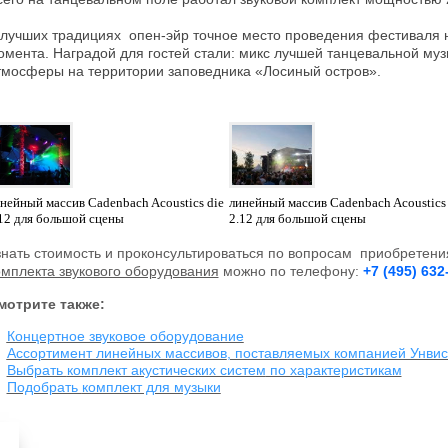
 лучших традициях опен-эйр точное место проведения фестиваля 
омента. Наградой для гостей стали: микс лучшей танцевальной му
тмосферы на территории заповедника «Лосиный остров».
нейный массив Cadenbach Acoustics die
линейный массив Cadenbach Acoustics 
12 для большой сцены
2.12 для большой сцены
знать стоимость
и проконсультироваться по вопросам приобретени
омплекта звукового оборудования
можно
по телефону:
+7 (495) 632
мотрите также:
Концертное звуковое оборудование
Ассортимент линейных массивов
, поставляемых компанией Унви
Выбрать
комплект акустических систем
по характеристикам
Подобрать
комплект для музыки