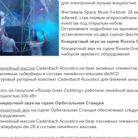
для электронной музыки мощностью 27
Фестиваль Space Music Festival 26 
юбилей, став первым всероссийски
event’ом под открытым небом.
Остановимся подробнее на звуковом 
установленном на двух сценах фести
Концертный звук на сцене
Russia 
Концертный звук на сцене
Russia Goe
набором звукового оборудования:
линейный массив
Cadenbach Acoustics на базе активных элементов 
 активные сабвуферы в составе линейного массива die3CD
 туровый рупорный комплект Cadenbach Acoustics для ближней зоны
сего на танцполе «Russia Goes Clubbing» работали линейный масс
ощностью 100 кВт.
онцертный звук на сцене Орбитальная Станция
онцертный звук
на сцене Орбитальная Станция обеспечивал след
борудования:
 линейный массив Cadenbach Acoustics на базе пассивных элементо
 сабвуферы die 2В в составе линейного массива.
сего на танцевальном поле работал звуковой комплект мощностью 2