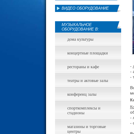
ВИДЕО ОБОРУДОВАНИЕ
МУЗЫКАЛЬНОЕ
ОБОРУДОВАНИЕ В:
дома культуры
концертные площадки
-
рестораны и кафе
-
-
театры и актовые залы
В
м
конференц залы
К
К
спорткомплексы и
о
стадионы
-
-
магазины и торговые
центры
В