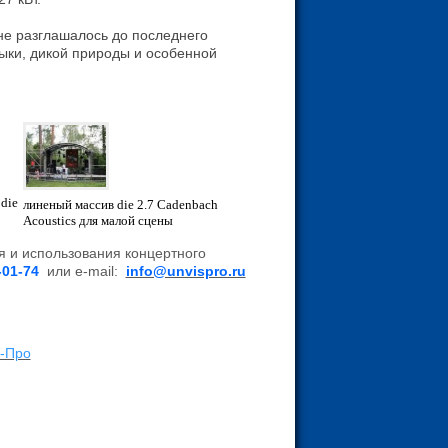
не разглашалось до последнего
зыки, дикой природы и особенной
die
линеный массив die 2.7 Cadenbach
Acoustics для малой сцены
я и использования
концертного
-01-74
или e-mail:
info@unvispro.ru
с-Про