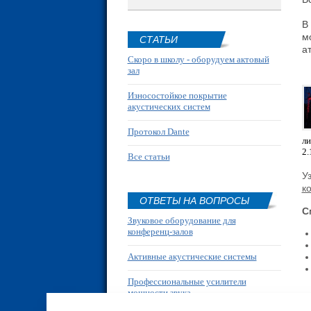
В
м
СТАТЬИ
а
Скоро в школу - оборудуем актовый
зал
Износостойкое покрытие
акустических систем
Протокол Dante
ли
2.
Все статьи
У
к
ОТВЕТЫ НА ВОПРОСЫ
С
Звуковое оборудование для
конференц-залов
Активные акустические системы
Профессиональные усилители
мощности звука