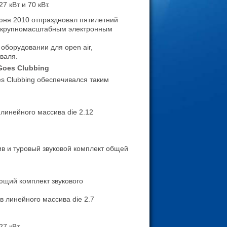
 кВт и 70 кВт.
июня 2010 отпраздновал пятилетний
м крупномасштабным электронным
оборудовании для open air,
валя.
Goes Clubbing
s Clubbing
обеспечивался таким
линейного массива die 2.12
ив и туровый звуковой комплект общей
ующий
комплект звукового
в линейного массива die 2.7
7 кВт.