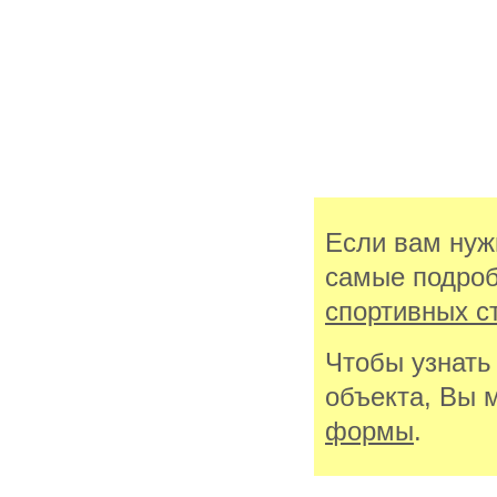
Если вам нуж
самые подроб
спортивных с
Чтобы узнать
объекта, Вы 
формы
.