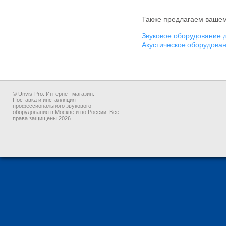
Также предлагаем вашем
Звуковое
оборудование 
Акустическое
оборудован
© Unvis-Pro. Интернет-магазин.
Поставка и инсталляция
профессионального звукового
оборудования в Москве и по России. Все
права защищены.2026