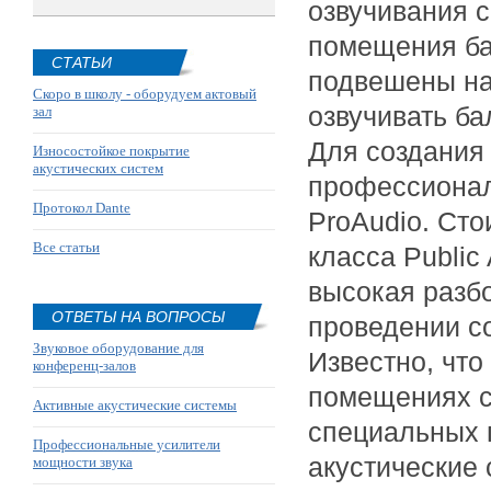
озвучивания 
помещения ба
СТАТЬИ
подвешены на
Скоро в школу - оборудуем актовый
озвучивать ба
зал
Для создания
Износостойкое покрытие
акустических систем
профессионал
Протокол Dante
ProAudio. Сто
Все статьи
класса
Public
высокая разбо
ОТВЕТЫ НА ВОПРОСЫ
проведении с
Звуковое оборудование для
Известно, что
конференц-залов
помещениях с
Активные акустические системы
специальн
ых 
Профессиональные усилители
акустические
мощности звука