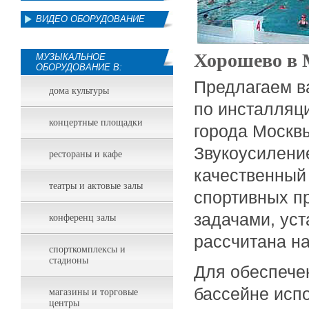
ВИДЕО ОБОРУДОВАНИЕ
Хорошево в 
МУЗЫКАЛЬНОЕ
ОБОРУДОВАНИЕ В:
Предлагаем в
дома культуры
по инсталляц
концертные площадки
города Москв
Звукоусилени
рестораны и кафе
качественный
театры и актовые залы
спортивных п
задачами, ус
конференц залы
рассчитана на
спорткомплексы и
стадионы
Для обеспечен
бассейне исп
магазины и торговые
центры