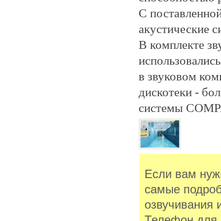
С поставленной
акустические 
В комплекте з
использовалис
в звуковом ком
дискотеки
- бо
системы COMPA
Если вам нуж
самые подроб
озвучивания 
Телефон для с