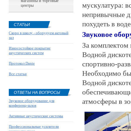
магазины и торговые
мускулатура: в
центры
непривычные дв
похудеть в вод
СТАТЬИ
Звуковое обор
Скоро в школу - оборудуем актовый
зал
За комплектом 
Износостойкое покрытие
Водной дискоте
акустических систем
спортивно-разв
Протокол Dante
Необходимо бы
Все статьи
Водной дискот
обеспечивающ
ОТВЕТЫ НА ВОПРОСЫ
атмосферы в зо
Звуковое оборудование для
конференц-залов
Активные акустические системы
Профессиональные усилители