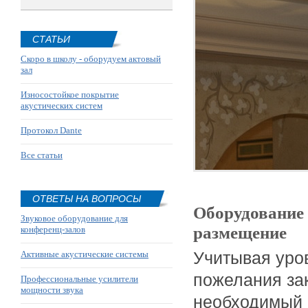
СТАТЬИ
Скоро в школу - оборудуем актовый
зал
Износостойкое покрытие
акустических систем
Протокол Dante
Все статьи
ОТВЕТЫ НА ВОПРОСЫ
Оборудование 
Звуковое оборудование для
размещение
конференц-залов
Учитывая уров
Активные акустические системы
пожелания за
Профессиональные усилители
мощности звука
необходимый