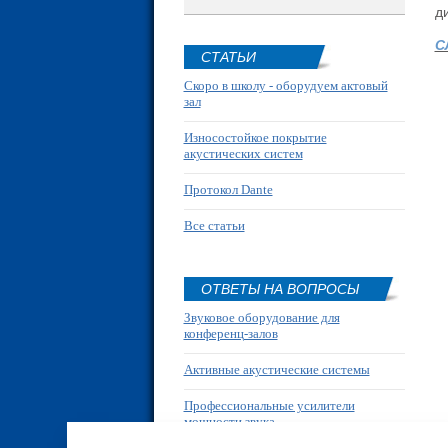
д
С
СТАТЬИ
Скоро в школу - оборудуем актовый
зал
Износостойкое покрытие
акустических систем
Протокол Dante
Все статьи
ОТВЕТЫ НА ВОПРОСЫ
Звуковое оборудование для
конференц-залов
Активные акустические системы
Профессиональные усилители
мощности звука