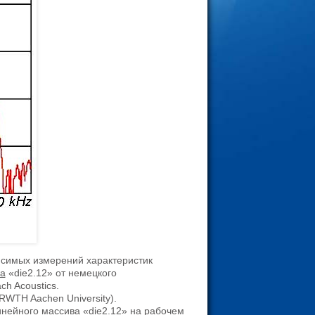
исимых измерений характеристик
а
«die2.12» от немецкого
h Acoustics
.
RWTH Aachen University).
инейного массива
«die2.12» на рабочем