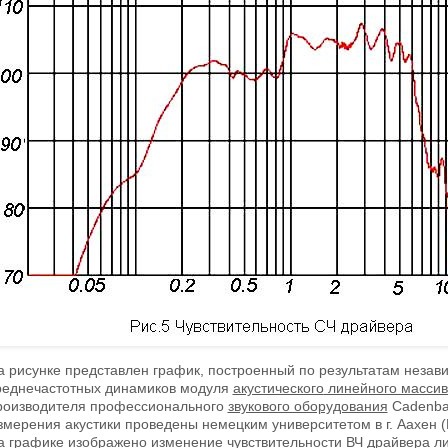
а рисунке представлен график, построенный по результатам незав
реднечастотных динамиков модуля
акустического
линейного массив
роизводителя
профессионального
звукового оборудования
Cadenbac
змерения акустики проведены немецким университетом в г. Аахен (
а графике изображено изменение чувствительности ВЧ драйвера
л