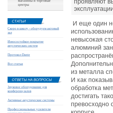
проявляют в
магазины и торговые
центры
эксплуатации
СТАТЬИ
И еще один 
Скоро в школу - оборудуем актовый
использовани
зал
невысокая ст
Износостойкое покрытие
акустических систем
алюминий зан
распространён
Протокол Dante
Дополнительн
Все статьи
из металла
сп
И как
показыв
ОТВЕТЫ НА ВОПРОСЫ
обработка мет
Звуковое оборудование для
конференц-залов
достигать тако
Активные акустические системы
превосходно 
Профессиональные усилители
корпусе.