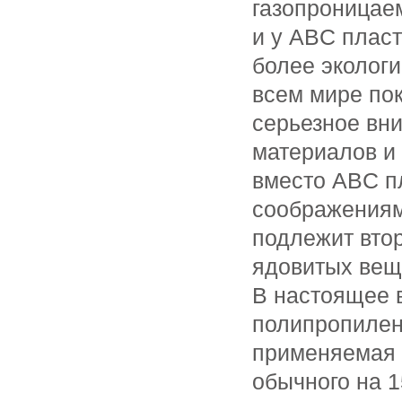
газопроницае
и у ABC пласт
более эколог
всем мире по
серьезное вни
материалов и
вместо
ABC п
соображения
подлежит втор
ядовитых вещ
В настоящее 
полипропилен
применяемая
обычного на 