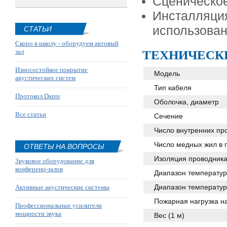
Сценическое
Инсталляц
использован
СТАТЬИ
Скоро в школу - оборудуем актовый
зал
ТЕХНИЧЕСК
Износостойкое покрытие
Модель
акустических систем
Тип кабеля
Протокол Dante
Оболочка, диаметр
Все статьи
Сечение
Число внутренних пр
Число медных жил в 
ОТВЕТЫ НА ВОПРОСЫ
Изоляция проводник
Звуковое оборудование для
конференц-залов
Диапазон температур
Диапазон температур:
Активные акустические системы
Пожарная нагрузка н
Профессиональные усилители
мощности звука
Вес (1 м)