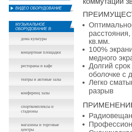
коммутации зв
ВИДЕО ОБОРУДОВАНИЕ
ПРЕИМУЩЕС
Оптимальное
МУЗЫКАЛЬНОЕ
ОБОРУДОВАНИЕ В:
расстояния,
дома культуры
кв.мм.
100% экрани
концертные площадки
медного экр
Долгий срок
рестораны и кафе
оболочке с 
театры и актовые залы
Легко сматы
разрыв
конференц залы
ПРИМЕНЕНИ
спорткомплексы и
стадионы
Радиовещан
Профессион
магазины и торговые
центры